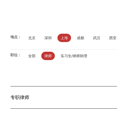
地点：
北京
深圳
上海
成都
武汉
西安
职位：
全部
律师
实习生/律师助理
专职律师