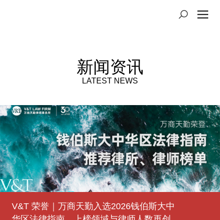
新闻资讯
LATEST NEWS
V&T 荣誉｜万商天勤入选2026钱伯斯大中
登高望原｜万商天勤太原办公室获批成立
豫见未来｜万商天勤郑州办公室获批成立
V&T 荣誉｜万商天勤荣登2025年度
V&T 荣誉｜万商天勤荣登2025年度
熠熠生徽｜万商天勤合肥办公室获批成立
津上添花｜万商天勤天津办公室获批成立
有福之州｜万商天勤福州办公室获批成立
V&T 荣誉｜万商天勤荣登2023年度
华区法律指南，上榜领域与律师人数再创
Benchmark Litigation中国争议解决榜单
LEGALBAND中国顶级律所、律师榜
LEGALBAND中国顶级律所、律师排行榜