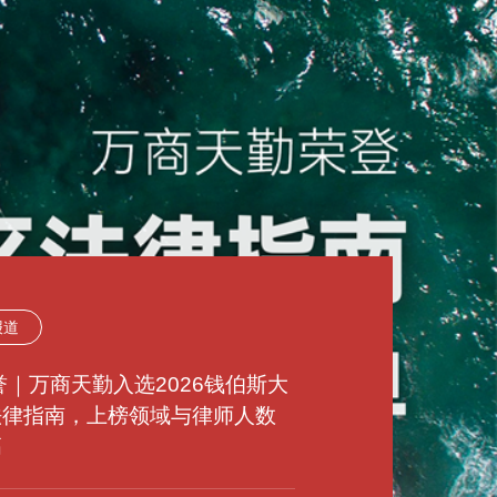
报道
动态
动态
报道
报道
报道
动态
动态
动态
荣誉｜万商天勤入选2026钱伯斯大
荣誉｜万商天勤荣登2023年度
法律指南，上榜领域与律师人数
原｜万商天勤太原办公室获批成
来｜万商天勤郑州办公室获批成
荣誉｜万商天勤荣登2025年度
荣誉｜万商天勤荣登2025年度
徽｜万商天勤合肥办公室获批成
花｜万商天勤天津办公室获批成
州｜万商天勤福州办公室获批成
LBAND中国顶级律所、律师排行
高
ark Litigation中国争议解决榜单
LBAND中国顶级律所、律师榜