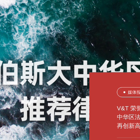
媒体
所内
所内
媒体
媒体
媒体
所内
所内
所内
V&T 
V&T 
中华区
登高望
豫见未
V&T 
V&T 
熠熠生
津上添
有福之
LEGA
再创新
立
立
Benchm
LEGA
立
立
立
榜