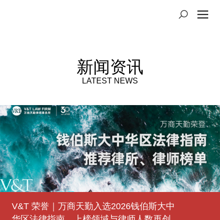
新闻资讯
LATEST NEWS
V&T 荣誉｜万商天勤入选2026钱伯斯大中
登高望原｜万商天勤太原办公室获批成立
豫见未来｜万商天勤郑州办公室获批成立
V&T 荣誉｜万商天勤荣登2025年度
V&T 荣誉｜万商天勤荣登2025年度
熠熠生徽｜万商天勤合肥办公室获批成立
津上添花｜万商天勤天津办公室获批成立
有福之州｜万商天勤福州办公室获批成立
V&T 荣誉｜万商天勤荣登2023年度
华区法律指南，上榜领域与律师人数再创
Benchmark Litigation中国争议解决榜单
LEGALBAND中国顶级律所、律师榜
LEGALBAND中国顶级律所、律师排行榜