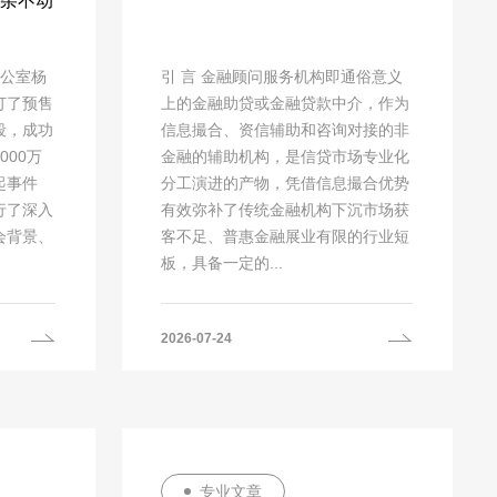
杂不动
办公室杨
引 言 金融顾问服务机构即通俗意义
订了预售
上的金融助贷或金融贷款中介，作为
段，成功
信息撮合、资信辅助和咨询对接的非
00万
金融的辅助机构，是信贷市场专业化
起事件
分工演进的产物，凭借信息撮合优势
行了深入
有效弥补了传统金融机构下沉市场获
会背景、
客不足、普惠金融展业有限的行业短
板，具备一定的...
2026-07-24
专业文章