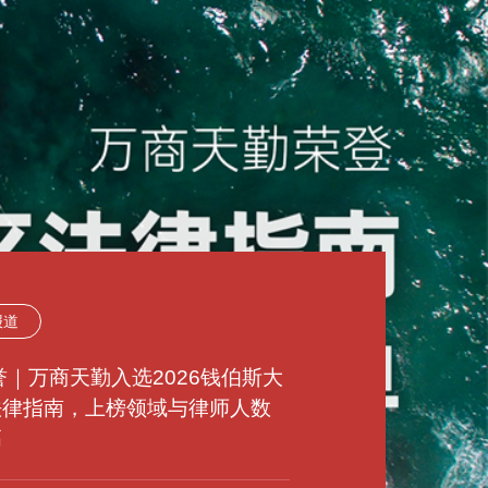
报道
动态
动态
报道
报道
报道
动态
动态
动态
荣誉｜万商天勤入选2026钱伯斯大
荣誉｜万商天勤荣登2023年度
法律指南，上榜领域与律师人数
原｜万商天勤太原办公室获批成
来｜万商天勤郑州办公室获批成
荣誉｜万商天勤荣登2025年度
荣誉｜万商天勤荣登2025年度
徽｜万商天勤合肥办公室获批成
花｜万商天勤天津办公室获批成
州｜万商天勤福州办公室获批成
LBAND中国顶级律所、律师排行
高
ark Litigation中国争议解决榜单
LBAND中国顶级律所、律师榜