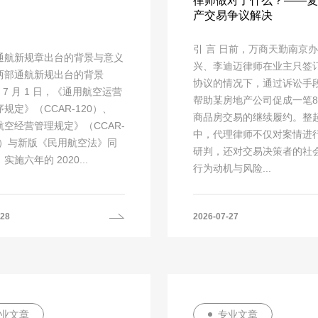
律师做对了什么？——复
产交易争议解决
引 言 日前，万商天勤南京
通航新规章出台的背景与意义
兴、李迪迈律师在业主只签
两部通航新规出台的背景
协议的情况下，通过诉讼手
 年 7 月 1 日，《通用航空运营
帮助某房地产公司促成一笔80
规定》（CCAR-120）、
商品房交易的继续履约。整
空经营管理规定》（CCAR-
中，代理律师不仅对案情进
R4）与新版《民用航空法》同
研判，还对交易决策者的社
实施六年的 2020...
行为动机与风险...
-28
2026-07-27
业文章
专业文章