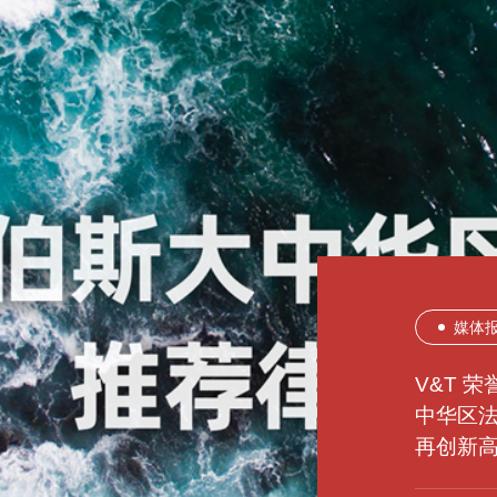
媒体
所内
所内
媒体
媒体
媒体
所内
所内
所内
V&T 
V&T 
中华区
登高望
豫见未
V&T 
V&T 
熠熠生
津上添
有福之
LEGA
再创新
立
立
Benchm
LEGA
立
立
立
榜