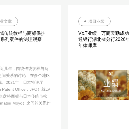
业文章
项目业绩
域传统纹样与商标保护
V&T业绩｜万商天勤成
V系列案件的法理观察
通银行湖北省分行2026年-
年律师库
 最近几年，围绕传统纹样与商
之间关系的讨论，在多个地区
。2021年，日本特许厅
 Patent Office，JPO）就LV
er棋盘格商标与日本传统市松
imatsu Moyo）之间的关系作