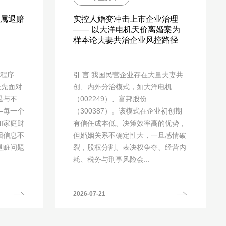
属退赔
实控人婚变冲击上市企业治理
—— 以大洋电机天价离婚案为
样本论夫妻共治企业风控路径
查程序
引 言 我国民营企业存在大量夫妻共
最先面对
创、内外分治模式，如大洋电机
退与不
（002249）、富邦股份
—每一个
（300387）。该模式在企业初创期
和家庭财
有信任成本低、决策效率高的优势，
因信息不
但婚姻关系不确定性大，一旦感情破
退赃问题
裂，股权分割、表决权争夺、经营内
耗、税务与刑事风险会...
2026-07-21