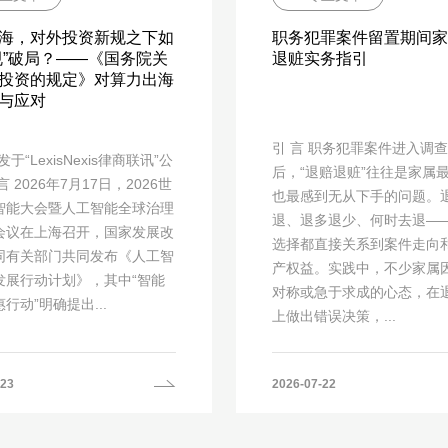
海，对外投资新规之下如
职务犯罪案件留置期间家
规”破局？——《国务院关
退赃实务指引
投资的规定》对算力出海
与应对
引 言 职务犯罪案件进入调
于“LexisNexis律商联讯”公
后，“退赔退赃”往往是家属
言 2026年7月17日，2026世
也最感到无从下手的问题。
智能大会暨人工智能全球治理
退、退多退少、何时去退—
会议在上海召开，国家发展改
选择都直接关系到案件走向
同有关部门共同发布《人工智
产权益。实践中，不少家属
发展行动计划》，其中“智能
对称或急于求成的心态，在
行动”明确提出...
上做出错误决策，...
-23
2026-07-22