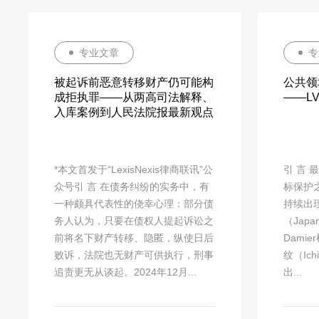
专业文章
专
被起诉前恶意转移财产仍可能构
公共领
成拒执罪——从两高司法解释、
——L
入库案例到人民法院报最新观点
*本文首发于“LexisNexis律商联讯”公
引 言
众号引 言 在债务纠纷的实务中，有
标保护
一种颇具代表性的侥幸心理：部分债
持续出现
务人认为，只要在债权人提起诉讼之
（Japan
前将名下财产转移、隐匿，纵使日后
Dami
败诉，法院也无财产可供执行，刑事
纹（Ich
追责更无从谈起。2024年12月...
出...