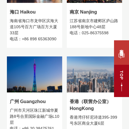
海口 Haikou
南京 Nanjing
海南省海口市龙华区滨海大
江苏省南京市建邺区庐山路
道105号百方广场百方大厦
188号新地中心48层
33层
电话：025-86375598
电话：+86 898 65363090
案件咨询
TOP
广州 Guangzhou
香港（联营办公室）
HongKong
广州市天河区珠江新城华夏
路8号合景国际金融广场L10
香港湾仔轩尼诗道395-399
层
号东区商业大厦6层
电话：+86 20 38475761