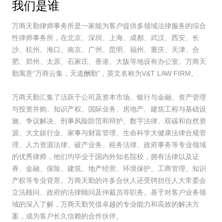
我们是谁
万商天勤律师事务所是一家能为客户提供多领域法律服务的综合
性律师事务所，在北京、深圳、上海、成都、武汉、西安、长
沙、杭州、海口、南京、广州、昆明、福州、重庆、天津、合
肥、郑州、太原、石家庄、香港、大阪等地设有办公室。万商天
勤寓意“万商云集，天道酬勤”，英文名称为V&T LAW FIRM。
万商天勤汇集了活跃于公司及资本市场、银行与金融、资产管理
与投资并购、知识产权、国际业务、房地产、建筑工程与基础设
施、争议解决、刑事风险防范和辩护、数字法律、双碳和自然资
源、大文娱行业、家事与财富管理、生命科学大健康法律合规管
理、人力资源法律、破产业务、税务法律、政府事务等专业领域
的优秀律师，他们均毕业于国内外知名院校，拥有法律以及证
券、金融、保险、建筑、地产经营、环境保护、工商管理、知识
产权等专业背景。万商天勤的许多合伙人还受聘担任人大常委会
立法顾问、政府的法律顾问及仲裁员等职务。基于对客户业务领
域的深入了解，万商天勤凭借卓越的专业能力和高效的解决方
案，成为客户长久信赖的合作伙伴。