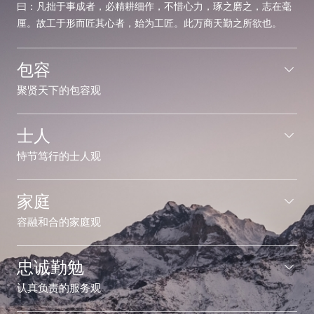
曰：凡拙于事成者，必精耕细作，不惜心力，琢之磨之，志在毫
厘。故工于形而匠其心者，始为工匠。此万商天勤之所欲也。
包容
聚贤天下的包容观
士人
恃节笃行的士人观
家庭
容融和合的家庭观
忠诚勤勉
认真负责的服务观