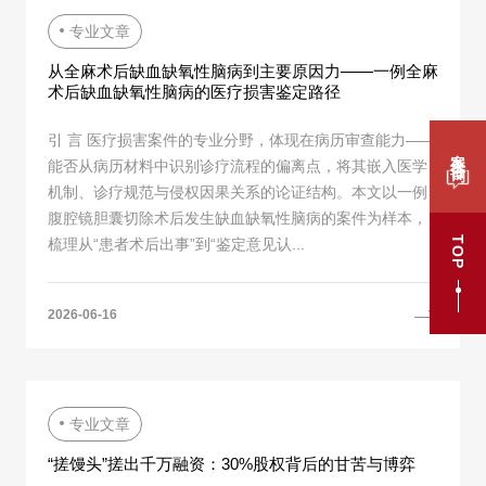
专业文章
从全麻术后缺血缺氧性脑病到主要原因力——一例全麻
术后缺血缺氧性脑病的医疗损害鉴定路径
引 言 医疗损害案件的专业分野，体现在病历审查能力——
案件咨询
能否从病历材料中识别诊疗流程的偏离点，将其嵌入医学
机制、诊疗规范与侵权因果关系的论证结构。本文以一例
腹腔镜胆囊切除术后发生缺血缺氧性脑病的案件为样本，
TOP
梳理从“患者术后出事”到“鉴定意见认...
2026-06-16
专业文章
“搓馒头”搓出千万融资：30%股权背后的甘苦与博弈