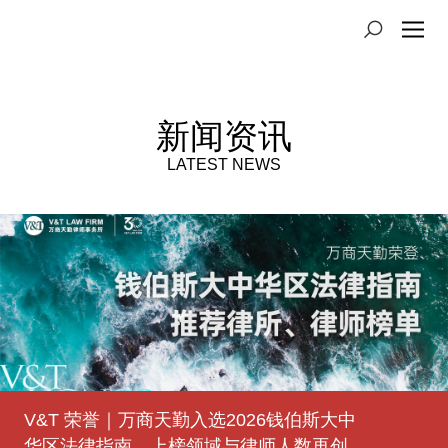
新闻资讯
LATEST NEWS
V&T 荣誉｜万商天勤入选2026钱伯斯大中
登高望原｜万商天勤太原办公室获批成立
豫见未来｜万商天勤郑州办公室获批成立
V&T 荣誉｜万商天勤荣登2025年度
V&T 荣誉｜万商天勤荣登2025年度
熠熠生徽｜万商天勤合肥办公室获批成立
津上添花｜万商天勤天津办公室获批成立
有福之州｜万商天勤福州办公室获批成立
V&T 荣誉｜万商天勤荣登2023年度
华区法律指南，上榜领域与律师人数再创
Benchmark Litigation中国争议解决榜单
LEGALBAND中国顶级律所、律师榜
LEGALBAND中国顶级律所、律师排行榜