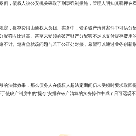
案例，债权人被公安机关采取了刑事强制措施，管理人明知其羁押在
规定，提存费用由债权人负担。实务中，诸多破产清算案件中可供分
分配额占比过高、甚至未受领的破产财产分配额不足以支付提存费用
略不计。笔者曾就该问题与若干公证处对接，希望可以通过业务创新
移的法律效果，那么债务人在债权人超法定期间仍未受领时要求取回
至于使破产制度中的“提存”安排在破产清算的实务操作中成了只可远观