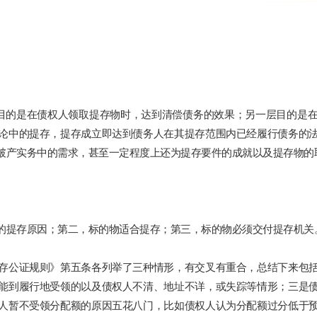
层目的是在债权人领取提存物时，达到清偿债务的效果；另一层目的是
论中的提存，提存成立即达到债务人在其提存范围内已经履行债务的
破产实务中的需求，甚至一定程度上还为提存要件的成就以及提存物的
的提存原因；第二，标的物适合提存；第三，标的物必须交付提存机关
存公证规则》第五条各列举了三种情形，有交叉有重合，总结下来包
能到履行地受领的以及债权人不清、地址不详，或失踪等情形；三是
人暂不受领分配额的原因五花八门，比如债权人认为分配额过分低于