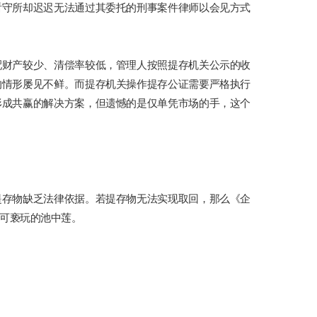
看守所却迟迟无法通过其委托的刑事案件律师以会见方式
配财产较少、清偿率较低，管理人按照提存机关公示的收
的情形屡见不鲜。而提存机关操作提存公证需要严格执行
形成共赢的解决方案，但遗憾的是仅单凭市场的手，这个
提存物缺乏法律依据。若提存物无法实现取回，那么《企
不可亵玩的池中莲。