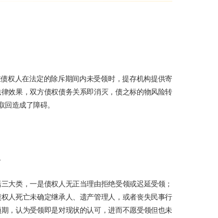
在债权人在法定的除斥期间内未受领时，提存机构提供寄
法律效果，双方债权债务关系即消灭，债之标的物风险转
取回造成了障碍。
。
括三大类，一是债权人无正当理由拒绝受领或迟延受领；
债权人死亡未确定继承人、遗产管理人，或者丧失民事行
预期，认为受领即是对现状的认可，进而不愿受领但也未