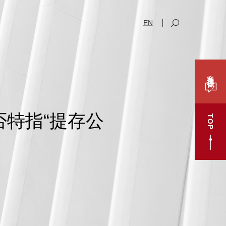
EN
案件咨询
否特指“提存公
TOP