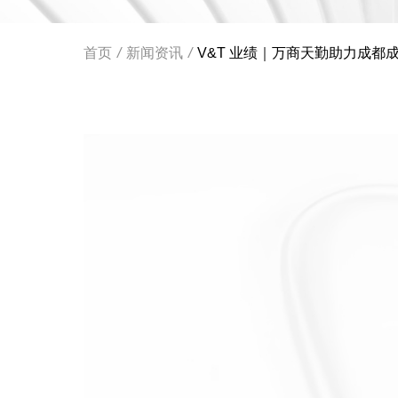
首页
/
新闻资讯
/
V&T 业绩｜万商天勤助力成都