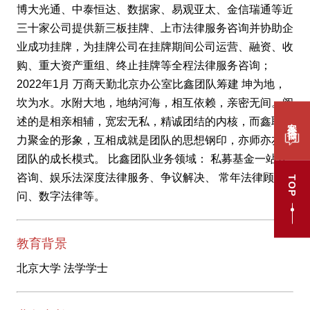
博大光通、中泰恒达、数据家、易观亚太、金信瑞通等近
三十家公司提供新三板挂牌、上市法律服务咨询并协助企
业成功挂牌，为挂牌公司在挂牌期间公司运营、融资、收
购、重大资产重组、终止挂牌等全程法律服务咨询；
2022年1月 万商天勤北京办公室比鑫团队筹建 坤为地，
坎为水。水附大地，地纳河海，相互依赖，亲密无间。阐
案件咨询
述的是相亲相辅，宽宏无私，精诚团结的内核，而鑫取众
力聚金的形象，互相成就是团队的思想钢印，亦师亦友是
团队的成长模式。 比鑫团队业务领域： 私募基金一站式
咨询、娱乐法深度法律服务、争议解决、 常年法律顾
TOP
问、数字法律等。
教育背景
北京大学 法学学士