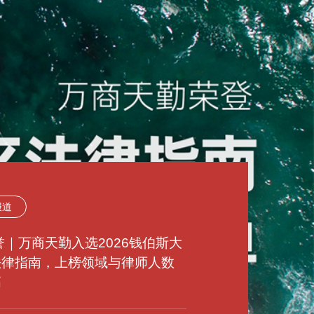
报道
动态
动态
报道
报道
报道
动态
动态
动态
荣誉｜万商天勤入选2026钱伯斯大
荣誉｜万商天勤荣登2023年度
法律指南，上榜领域与律师人数
原｜万商天勤太原办公室获批成
来｜万商天勤郑州办公室获批成
荣誉｜万商天勤荣登2025年度
荣誉｜万商天勤荣登2025年度
徽｜万商天勤合肥办公室获批成
花｜万商天勤天津办公室获批成
州｜万商天勤福州办公室获批成
LBAND中国顶级律所、律师排行
高
ark Litigation中国争议解决榜单
LBAND中国顶级律所、律师榜