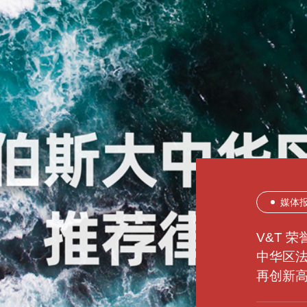
媒体
所内
所内
媒体
媒体
媒体
所内
所内
所内
V&T 
V&T 
中华区
登高望
豫见未
V&T 
V&T 
熠熠生
津上添
有福之
LEGA
再创新
立
立
Benchm
LEGA
立
立
立
榜