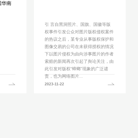
国华南
引 言自黑洞照片、国旗、国徽等版
权事件引发公众对图片版权侵权案件
的热议之后，某专业从事版权保护和
图像交易的公司在未获得授权的情况
下以图片侵权为由向涉事图片的作者
索赔的新闻再次引起了舆论关注，由
此引发对版权“蟑螂”现象的广泛谴
责，也为网络图片...
2023-11-22