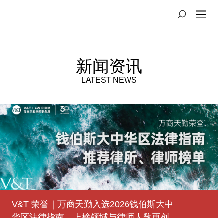
新闻资讯
LATEST NEWS
V&T 荣誉｜万商天勤入选2026钱伯斯大中
登高望原｜万商天勤太原办公室获批成立
豫见未来｜万商天勤郑州办公室获批成立
V&T 荣誉｜万商天勤荣登2025年度
V&T 荣誉｜万商天勤荣登2025年度
熠熠生徽｜万商天勤合肥办公室获批成立
津上添花｜万商天勤天津办公室获批成立
有福之州｜万商天勤福州办公室获批成立
V&T 荣誉｜万商天勤荣登2023年度
华区法律指南，上榜领域与律师人数再创
Benchmark Litigation中国争议解决榜单
LEGALBAND中国顶级律所、律师榜
LEGALBAND中国顶级律所、律师排行榜