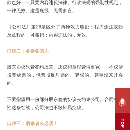
款也好——只要内容违反法律、行政法规的强制性规定，
一律无效。这是底线，无需多言。
《公司法》第26条区分了两种效力瑕疵：程序违法或违
反章程的，可撤销；内容违法的，无效。
口诀二：各管各的人
股东协议只管签约股东。决议和章程管得更宽——不仅管
投赞成票的，也管投反对票的、弃权的、甚至没来开会
的。
案件咨询
不要指望用一份部分股东签的协议去约束公司。合同相对
性这条红线，公司法也不敢轻易突破。
TOP
口诀三：后来者未必居上