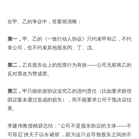
在甲、乙的争议中，答案很清晰：
第一，
甲、乙的《一致行动人协议》只约束甲和乙，不约
束公司，也不约束其他股东丙、丁、戊。
第二，
乙在股东会上的投票行为有效——公司无权将乙的
反对票改为赞成票。
第三，
甲只能依据协议追究乙的违约责任（比如要求赔偿
因议案未通过造成的损失），而不能要求公司干预决议结
果。
李建伟教授精辟总结："公司不是股东协议的主体——不
可容忍'挟天子以令诸侯'，因为这只会导致股东之间的不